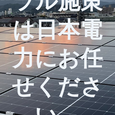
ラル施策
は日本電
力にお任
せくださ
い。